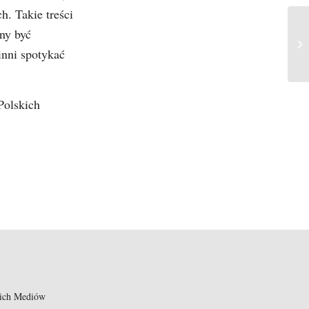
h. Takie treści
ny być
De
pu
inni spotykać
Polskich
kich Mediów