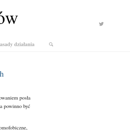
zasady działania
ch
howaniem posła
wa powinno być
homofobiczne,